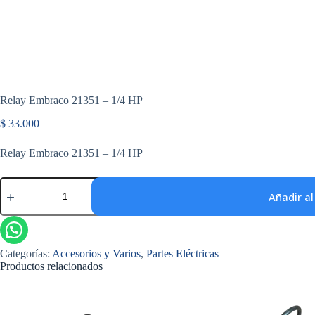
Relay Embraco 21351 – 1/4 HP
$
33.000
Relay Embraco 21351 – 1/4 HP
Relay
Embraco
Añadir al
21351
-
1/4
HP
Categorías:
Accesorios y Varios
,
Partes Eléctricas
cantidad
Productos relacionados