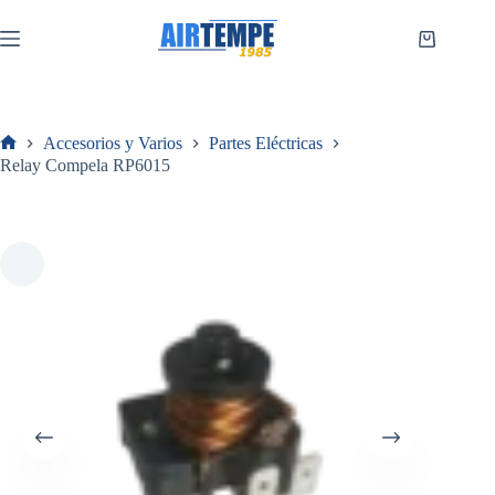
Saltar
al
Carro
contenido
de
compra
Accesorios y Varios
Partes Eléctricas
Inicio
Relay Compela RP6015