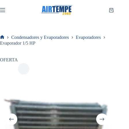
Saltar
al
Carro
contenido
de
compra
Condensadores y Evaporadores
Evaporadores
Inicio
Evaporador 1/5 HP
OFERTA