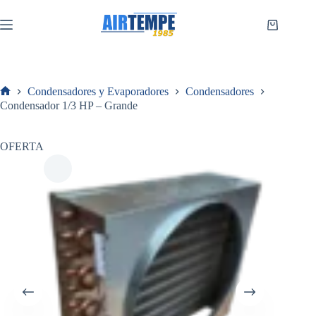
Saltar
al
Carro
contenido
de
compra
Condensadores y Evaporadores
Condensadores
Inicio
Condensador 1/3 HP – Grande
OFERTA