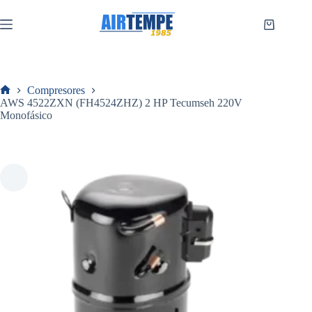
Saltar
al
Carro
contenido
de
compra
Compresores
Inicio
AWS 4522ZXN (FH4524ZHZ) 2 HP Tecumseh 220V
Monofásico