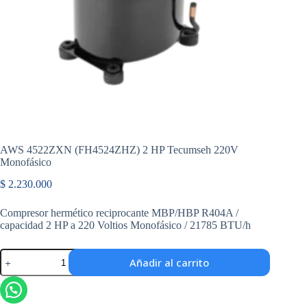
AWS 4522ZXN (FH4524ZHZ) 2 HP Tecumseh 220V
Monofásico
$
2.230.000
Compresor hermético reciprocante MBP/HBP R404A /
capacidad 2 HP a 220 Voltios Monofásico / 21785 BTU/h
AWS
Añadir al carrito
4522ZXN
(FH4524ZHZ)
2
HP