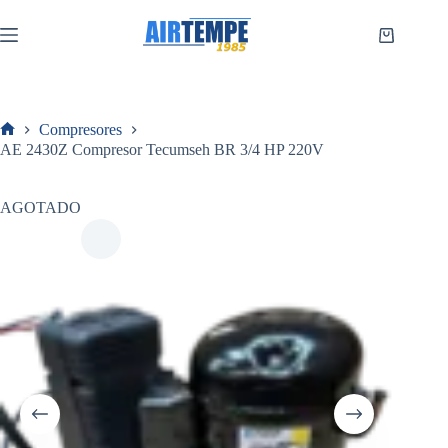
Saltar
al
Carro
contenido
de
compra
Compresores
Inicio
AE 2430Z Compresor Tecumseh BR 3/4 HP 220V
AGOTADO