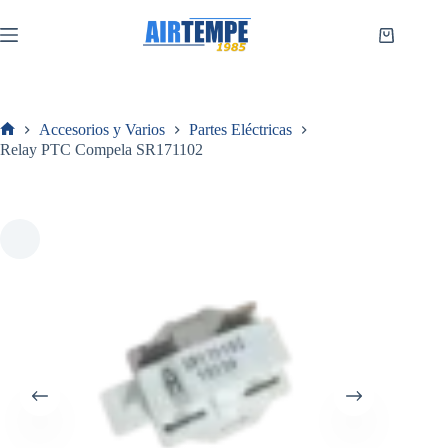
Saltar
al
Carro
contenido
de
compra
Accesorios y Varios
Partes Eléctricas
Inicio
Relay PTC Compela SR171102