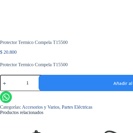
Protector Termico Compela T15500
$
20.800
Protector Termico Compela T15500
Protector
Termico
Añadir al
Compela
T15500
cantidad
Categorías:
Accesorios y Varios
,
Partes Eléctricas
Productos relacionados