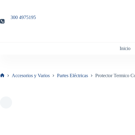
Saltar
al
contenido
300 4975195
Inicio
Accesorios y Varios
Partes Eléctricas
Protector Termico 
Inicio